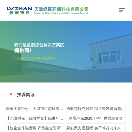
网站主页
关于我们
公司新闻
产品与服务
行业动态
法律法规
加入我们
联系我们
搜索
推荐阅读
■
国家固管中心、天津市生态环境局、天津市生态环境科学研究院、滨海新区生态环境局一行领导莅临绿展环保调研指导
勇毅笃行克时艰 踔厉奋发谱新篇——绿展环保半年度目标复盘及工作部署会议顺利召开！
【无惧时光，优雅尽意】绿展环保祝各位女神节日快乐！
绿展环保2020年半年度总结宴会
【校企合作谋发展 产教融合谱新篇】南开大学滨海学院师生走进绿展环保参观实践
凝心聚力启新程 实干笃行向未来——天津坤泰环能集团召开2026年专题工作会议