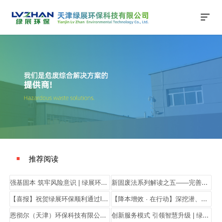
网站主页
关于我们
公司新闻
产品与服务
行业动态
法律法规
加入我们
联系我们
搜索
推荐阅读
■
强基固本 筑牢风险意识 | 绿展环保开展合同与廉洁法律知识培训
新固废法系列解读之五——完善环境许可证制度 推动危险废物利用处置规范化
【喜报】祝贺绿展环保顺利通过IS09001&IS014001体系认证！
【降本增效 · 在行动】深挖潜、巧增效，开源节流助力发展
恩彻尔（天津）环保科技有限公司企业环境信息公开
创新服务模式 引领智慧升级 | 绿展环保危废智能平台已上线