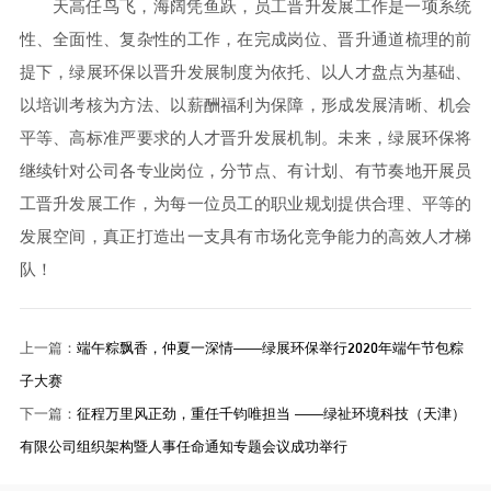
天高任鸟飞，海阔凭鱼跃，员工晋升发展工作是一项系统
性、全面性、复杂性的工作，在完成岗位、晋升通道梳理的前
提下，绿展环保以晋升发展制度为依托、以人才盘点为基础、
以培训考核为方法、以薪酬福利为保障，形成发展清晰、机会
平等、高标准严要求的人才晋升发展机制。未来，绿展环保将
继续针对公司各专业岗位，分节点、有计划、有节奏地开展员
工晋升发展工作，为每一位员工的职业规划提供合理、平等的
发展空间，真正打造出一支具有市场化竞争能力的高效人才梯
队！
上一篇：
端午粽飘香，仲夏一深情——绿展环保举行2020年端午节包粽
子大赛
下一篇：
征程万里风正劲，重任千钧唯担当 ——绿祉环境科技（天津）
有限公司组织架构暨人事任命通知专题会议成功举行