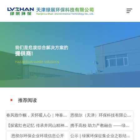
网站主页
关于我们
公司新闻
产品与服务
行业动态
法律法规
加入我们
联系我们
搜索
推荐阅读
■
春风致巾帼，关怀暖人心｜坤泰环能致敬每一位了不起的她
恩彻尔（天津）环保科技有限公司企业环境信息公开
【探索红色记忆 传承井冈山精神】绿展环保开展主题党日参观活动！
携手高校 助力产教融合 ——绿展环保走访天津理工大学、天津科技大学
恩彻尔环保企业环境信息公开
公示 | 绿展环保征集企业之歌结果公示