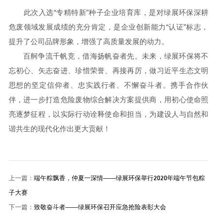
此次入选“专精特新”种子企业培育库，是对绿展环保深耕
危废领域发展成绩的充分肯定，是企业创新能力“认证”标志，
提升了公司品牌形象，增强了高质量发展的动力。
百舸争流千帆竞，借海扬帆奋者先。未来，绿展环保将不
忘初心、矢志奋进、珍惜荣誉、再接再厉，做习近平生态文明
思想的坚定信仰者、忠实践行者、不懈奋斗者。携手合作伙
伴，进一步打造危险废物综合解决方案提供商，用初心使命照
亮逐梦征程，以实际行动诠释使命和担当，为建设人与自然和
谐共生的现代化作出更大贡献！
上一篇：
端午粽飘香，仲夏一深情——绿展环保举行2020年端午节包粽
子大赛
下一篇：
致敬奋斗者——绿展环保召开应急抢险表彰大会